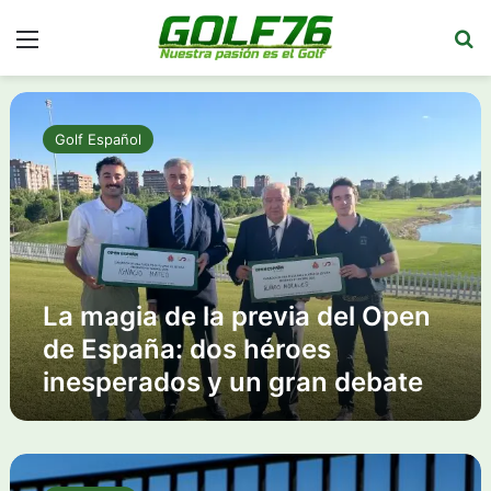
Menú
Bu
L
a
Golf Español
m
a
g
i
a
d
e
La magia de la previa del Open
l
a
de España: dos héroes
p
inesperados y un gran debate
r
e
v
i
E
a
n