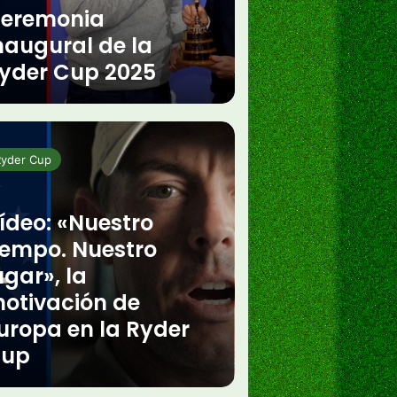
eremonia
naugural de la
yder Cup 2025
Ryder Cup
ídeo: «Nuestro
iempo. Nuestro
ugar», la
otivación de
uropa en la Ryder
up