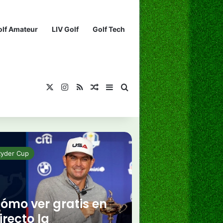
olf Amateur
LIV Golf
Golf Tech
X
Instagram
RSS
¡Muéstrame un artículo divertido!
Barra lateral
Buscar...
Ryder Cup
ómo ver gratis en
irecto la