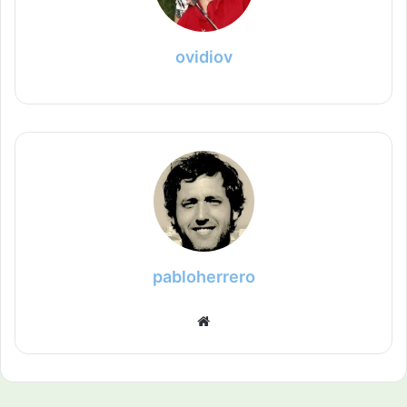
ovidiov
pabloherrero
Sitio
web