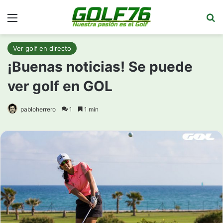
Menú
Bu
Ver golf en directo
¡Buenas noticias! Se puede
ver golf en GOL
pabloherrero
1
1 min