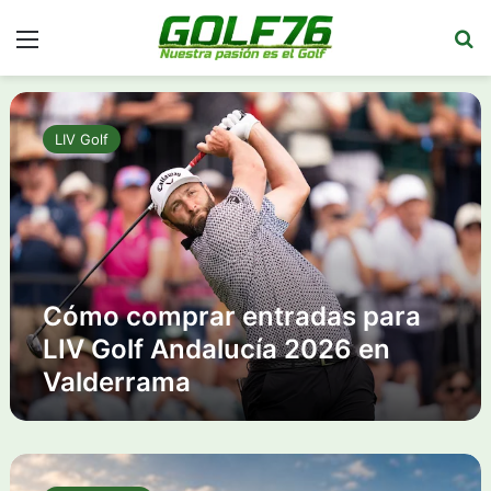
Menú
Bu
C
ó
LIV Golf
m
o
c
o
m
p
r
Cómo comprar entradas para
a
r
LIV Golf Andalucía 2026 en
e
Valderrama
n
t
r
a
S
d
A