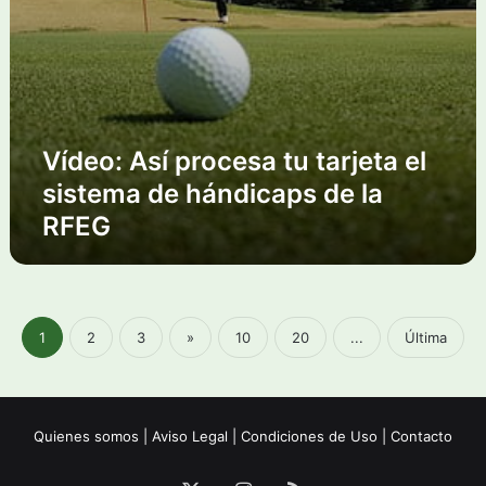
d
r
e
a
o
n
r
c
e
e
e
l
v
s
g
i
a
o
s
t
Vídeo: Así procesa tu tarjeta el
l
i
u
f
ó
sistema de hándicaps de la
t
n
RFEG
a
r
j
e
t
a
1
2
3
»
10
20
...
Última
e
l
s
i
Quienes somos
|
Aviso Legal
|
Condiciones de Uso
|
Contacto
s
t