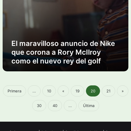
o
s
s
2
o
0
a
1
n
5
u
?
n
El maravilloso anuncio de Nike
c
que corona a Rory McIlroy
i
como el nuevo rey del golf
o
d
e
N
i
k
Primera
...
10
«
19
20
21
»
e
q
30
40
...
Última
u
e
c
o