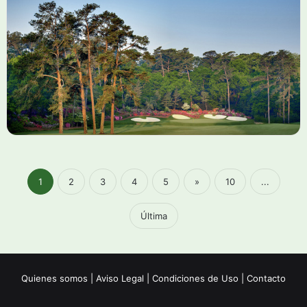
1
2
3
4
5
»
10
...
Última
Quienes somos
|
Aviso Legal
|
Condiciones de Uso
|
Contacto