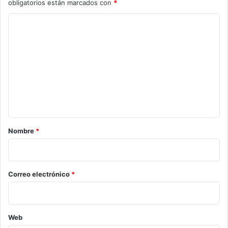
obligatorios están marcados con
*
C
o
m
e
n
t
a
r
Nombre
*
i
o
*
Correo electrónico
*
Web