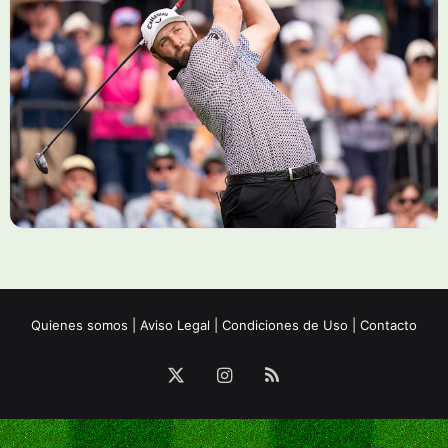
Quienes somos
|
Aviso Legal
|
Condiciones de Uso
|
Contacto
X
Instagram
RSS