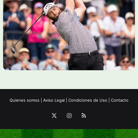
Quienes somos
|
Aviso Legal
|
Condiciones de Uso
|
Contacto
X
Instagram
RSS