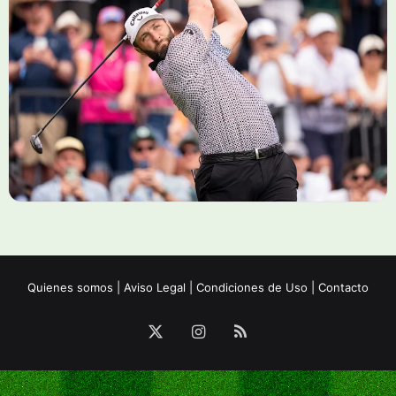
Quienes somos
|
Aviso Legal
|
Condiciones de Uso
|
Contacto
X
Instagram
RSS