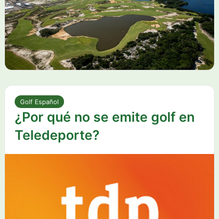
Golf Español
¿Por qué no se emite golf en
Teledeporte?