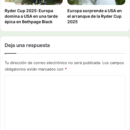
Ryder Cup 2025: Europa
Europa sorprende a USA en
domina a USA en una tarde
el arranque de la Ryder Cup
épica en Bethpage Black
2025
Deja una respuesta
Tu dirección de correo electrónico no será publicada.
Los campos
obligatorios están marcados con
*
C
o
m
e
n
t