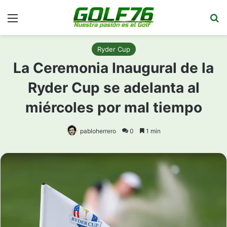
Menú
Bu
Ryder Cup
La Ceremonia Inaugural de la
Ryder Cup se adelanta al
miércoles por mal tiempo
pabloherrero
0
1 min