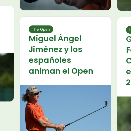
n
The Open
Miguel Ángel
G
Jiménez y los
F
españoles
C
animan el Open
e
2