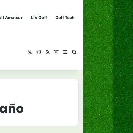
olf Amateur
LIV Golf
Golf Tech
X
Instagram
RSS
¡Muéstrame un artículo divertido!
Barra lateral
Buscar...
taño