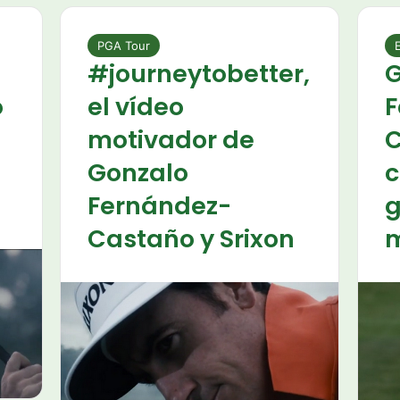
PGA Tour
#journeytobetter,
G
o
el vídeo
F
motivador de
C
Gonzalo
c
Fernández-
g
Castaño y Srixon
m