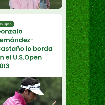
US Open
onzalo
ernández-
astaño lo borda
n el U.S.Open
013