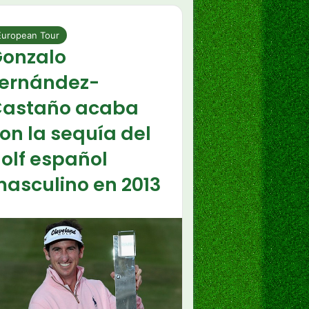
European Tour
onzalo
ernández-
astaño acaba
on la sequía del
olf español
asculino en 2013