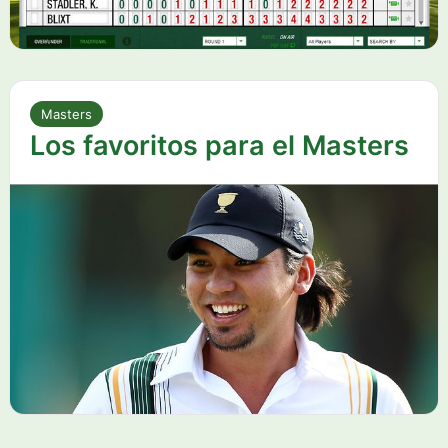
Masters
Los favoritos para el Masters