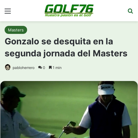
Menú
Bu
Masters
Gonzalo se desquita en la
segunda jornada del Masters
pabloherrero
0
1 min