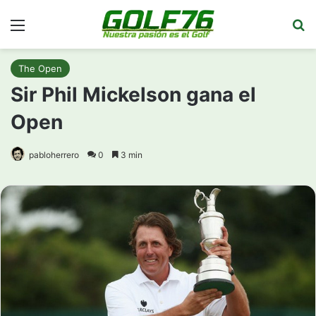
Menú
Bu
The Open
Sir Phil Mickelson gana el
Open
pabloherrero
0
3 min