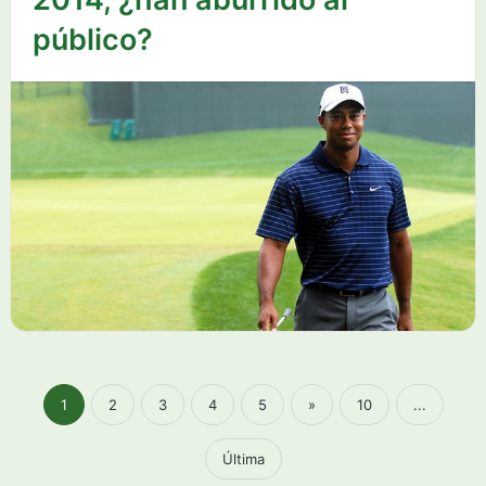
público?
1
2
3
4
5
»
10
...
Última