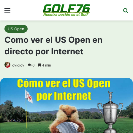
Menú
Bu
US Open
Como ver el US Open en
directo por Internet
ovidiov
0
4 min