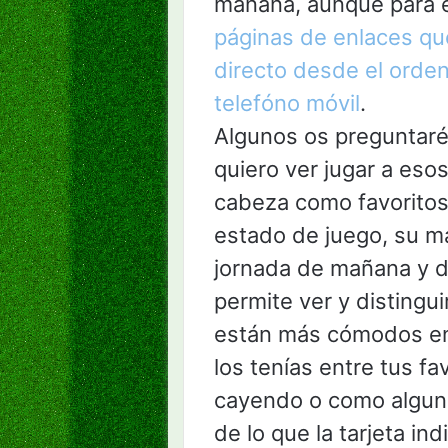
mañana, aunque para 
páginas de enlaces qu
directo desde el orden
telefóno móvil
.
Algunos os preguntaréi
quiero ver jugar a eso
cabeza como favoritos 
estado de juego, su ma
jornada de mañana y de
permite ver y distingu
están más cómodos en
los tenías entre tus f
cayendo o como alguno
de lo que la tarjeta in