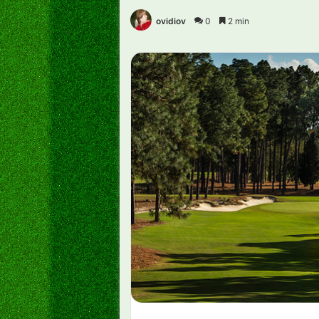
ovidiov
0
2 min