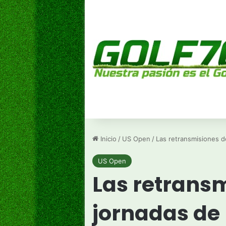
Inicio
/
US Open
/
Las retransmisiones d
US Open
Las retransm
jornadas de