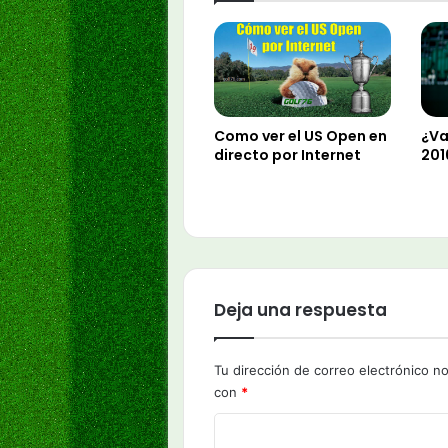
Como ver el US Open en
¿Va
directo por Internet
201
Deja una respuesta
Tu dirección de correo electrónico no
con
*
C