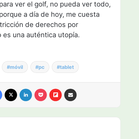
ara ver el golf, no pueda ver todo,
porque a día de hoy, me cuesta
tricción de derechos por
o es una auténtica utopía.
móvil
pc
tablet
Facebook
X
LinkedIn
Pocket
Flipboard
Compartir por email