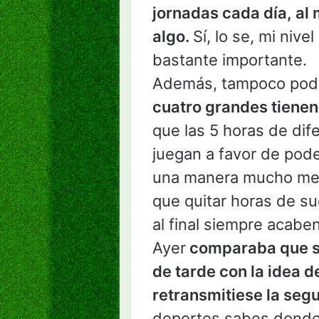
jornadas cada día, al 
algo.
Sí, lo se, mi nive
bastante importante.
Además, tampoco pod
cuatro grandes tienen
que las 5 horas de dif
juegan a favor de pod
una manera mucho men
que quitar horas de su
al final siempre acab
Ayer
comparaba que só
de tarde con la idea d
retransmitiese la seg
deportes sabes donde 