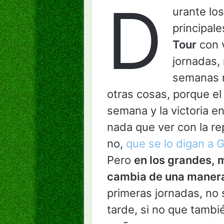
D
urante lo
principal
Tour
con v
jornadas,
semanas m
otras cosas, porque el
semana y la victoria e
nada que ver con la re
no,
que se lo digan a
Pero
en los grandes, 
cambia de una maner
primeras jornadas, no 
tarde, si no que tambi