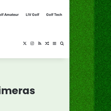
olf Amateur
LIV Golf
Golf Tech
X
Instagram
RSS
¡Muéstrame un artículo divertido!
Barra lateral
Buscar...
rimeras