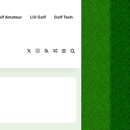
olf Amateur
LIV Golf
Golf Tech
X
Instagram
RSS
¡Muéstrame un artículo divertido!
Barra lateral
Buscar...