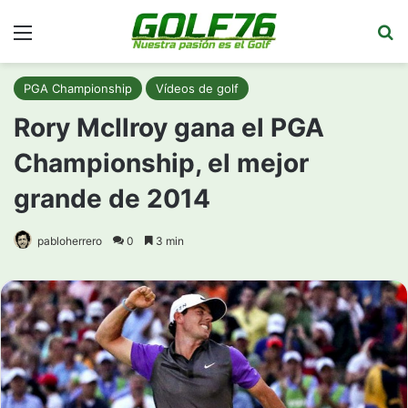
Menú
Bu
PGA Championship
Vídeos de golf
Rory McIlroy gana el PGA
Championship, el mejor
grande de 2014
pabloherrero
0
3 min