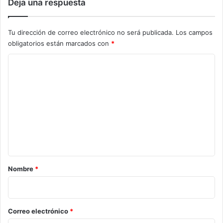
Deja una respuesta
Tu dirección de correo electrónico no será publicada.
Los campos
obligatorios están marcados con
*
C
o
m
e
n
t
a
r
Nombre
*
i
o
*
Correo electrónico
*