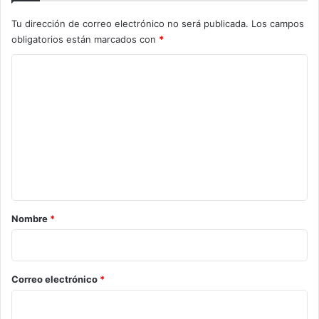
Tu dirección de correo electrónico no será publicada.
Los campos
obligatorios están marcados con
*
C
o
m
e
n
t
a
r
Nombre
*
i
o
*
Correo electrónico
*