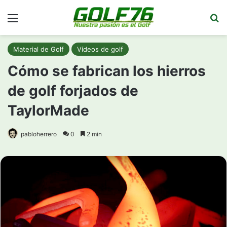
Menú
Bu
Material de Golf
Vídeos de golf
Cómo se fabrican los hierros
de golf forjados de
TaylorMade
pabloherrero
0
2 min