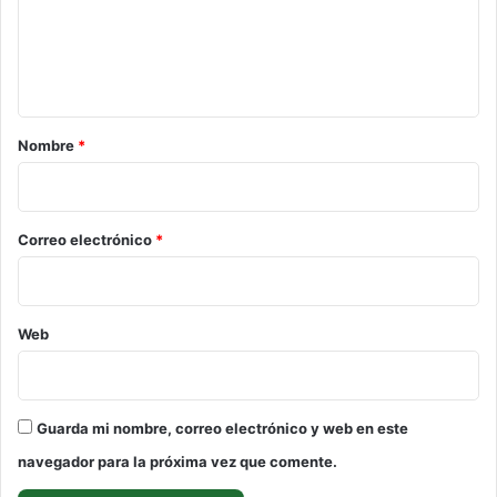
e
n
t
a
r
Nombre
*
i
o
*
Correo electrónico
*
Web
Guarda mi nombre, correo electrónico y web en este
navegador para la próxima vez que comente.