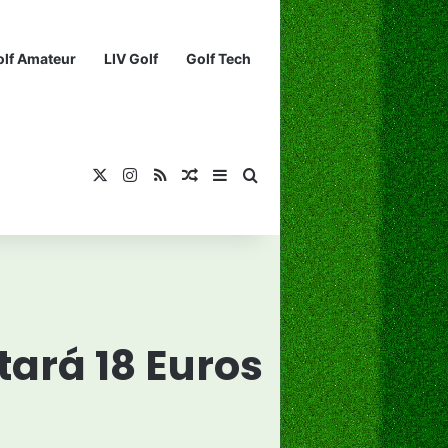
olf Amateur
LIV Golf
Golf Tech
X
Instagram
RSS
¡Muéstrame un artículo divertido!
Barra lateral
Buscar...
tará 18 Euros