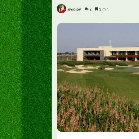
ovidiov
2
3 min