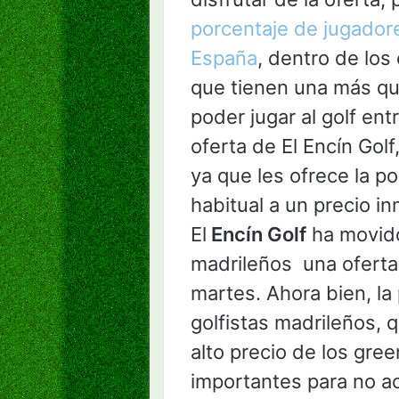
porcentaje de jugador
España
, dentro de los
que tienen una más que
poder jugar al golf en
oferta de El Encín Golf
ya que les ofrece la p
habitual a un precio in
El
Encín Golf
ha movido 
madrileños una oferta 
martes. Ahora bien, la 
golfistas madrileños, 
alto precio de los gre
importantes para no a