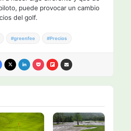
 piloto, puede provocar un cambio
cios del golf.
greenfee
Precios
Facebook
X
LinkedIn
Pocket
Flipboard
Compartir por email