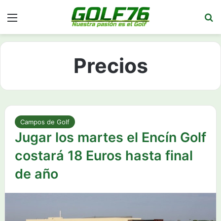
Menú
Bu
Precios
Campos de Golf
Jugar los martes el Encín Golf
costará 18 Euros hasta final
de año