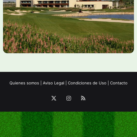
Quienes somos
|
Aviso Legal
|
Condiciones de Uso
|
Contacto
X
Instagram
RSS