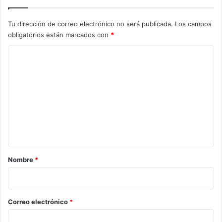
Tu dirección de correo electrónico no será publicada.
Los campos
obligatorios están marcados con
*
C
o
m
e
n
t
a
r
Nombre
*
i
o
*
Correo electrónico
*