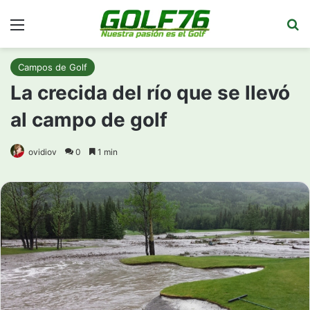
Menú
Bu
Campos de Golf
La crecida del río que se llevó
al campo de golf
ovidiov
0
1 min