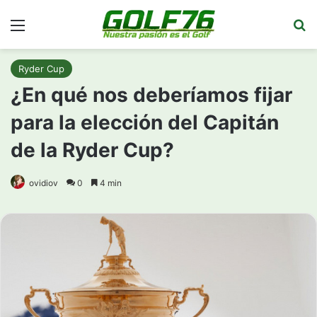
Menú
Bu
Ryder Cup
¿En qué nos deberíamos fijar
para la elección del Capitán
de la Ryder Cup?
ovidiov
0
4 min