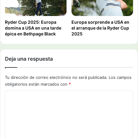
Ryder Cup 2025: Europa
Europa sorprende a USA en
domina a USA en una tarde
el arranque de la Ryder Cup
épica en Bethpage Black
2025
Deja una respuesta
Tu dirección de correo electrónico no será publicada.
Los campos
obligatorios están marcados con
*
C
o
m
e
n