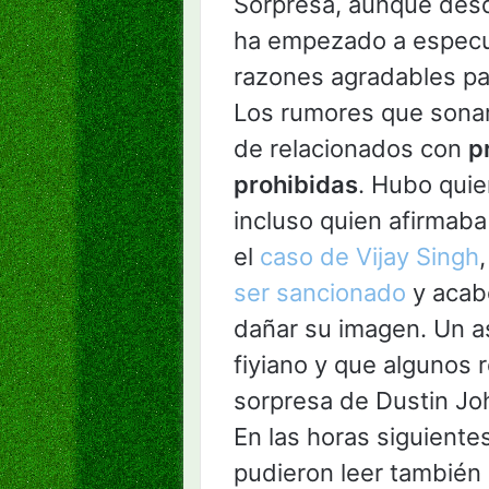
Sorpresa, aunque des
ha empezado a especu
razones agradables pa
Los rumores que sonar
de relacionados con
p
prohibidas
. Hubo quie
incluso quien afirmaba
el
caso de Vijay Singh
ser sancionado
y acab
dañar su imagen. Un as
fiyiano y que algunos 
sorpresa de Dustin Jo
En las horas siguiente
pudieron leer también