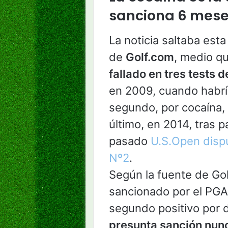
sanciona 6 mese
La noticia saltaba est
de
Golf.com
, medio q
fallado en tres tests 
en 2009, cuando habría
segundo, por cocaína, 
último, en 2014, tras p
pasado
U.S.Open dispu
Nº2
.
Según la fuente de Go
sancionado por el PGA 
segundo positivo por 
presunta sanción nunc