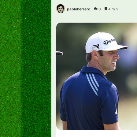
pabloherrero
0
4 min