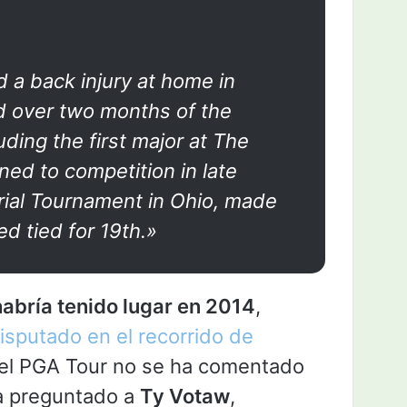
 a back injury at home in
 over two months of the
ding the first major at The
ned to competition in late
ial Tournament in Ohio, made
ed tied for 19th.»
 habría tenido lugar en 2014
,
isputado en el recorrido de
 el PGA Tour no se ha comentado
a preguntado a
Ty Votaw
,