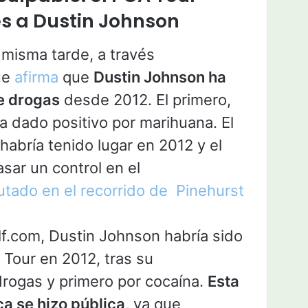
s a Dustin Johnson
a misma tarde, a través
ue
afirma
que
Dustin Johnson ha
de drogas
desde 2012. El primero,
 dado positivo por marihuana. El
habría tenido lugar en 2012 y el
asar un control en el
tado en el recorrido de Pinehurst
lf.com, Dustin Johnson habría sido
Tour en 2012, tras su
drogas y primero por cocaína.
Esta
a se hizo pública
, ya que