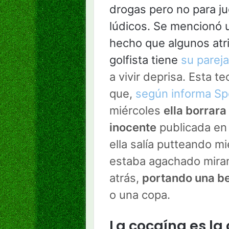
drogas pero no para jug
lúdicos. Se mencionó 
hecho que algunos atri
golfista tiene
su pareja
a vivir deprisa. Esta t
que,
según informa S
miércoles
ella borrar
inocente
publicada en 
ella salía putteando m
estaba agachado miran
atrás,
portando una b
o una copa.
La cocaína es la 