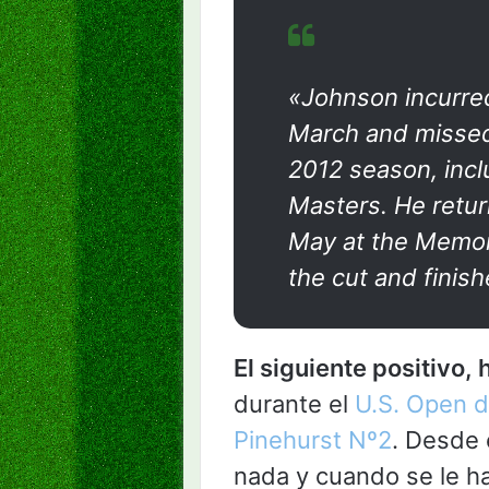
«Johnson incurred
March and missed
2012 season, inclu
Masters. He retur
May at the Memor
the cut and finish
El siguiente positivo,
durante el
U.S. Open d
Pinehurst Nº2
. Desde
nada y cuando se le h