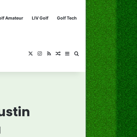
olf Amateur
LIV Golf
Golf Tech
X
Instagram
RSS
¡Muéstrame un artículo divertido!
Barra lateral
Buscar...
ustin
a