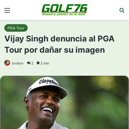
Menú
Bu
PGA Tour
Vijay Singh denuncia al PGA
Tour por dañar su imagen
ovidiov
2
3 min