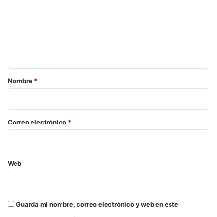
m
e
n
t
a
r
Nombre
*
i
o
*
Correo electrónico
*
Web
Guarda mi nombre, correo electrónico y web en este