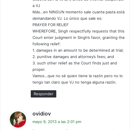
a VJ
Más…en NINGUN momento sale cuanta pasta está
demandando VJ. Lo único que sale es:
PRAYER FOR RELIEF
WHEREFORE, Singh respectfully requests that this
Court enter judgment in Singh’s favor, granting the
following relief:
1. damages in an amount to be determined at trial;
2. punitive damages and attorney’s fees; and
3. such other relief as the Court finds just and
proper.
Vamos…que no sé quien tiene la razón pero no lo
tengo tan claro que VJ no tenga alguna razón.
Responder
d
ovidiov
i
mayo 9, 2013 a las 2:01 pm
c