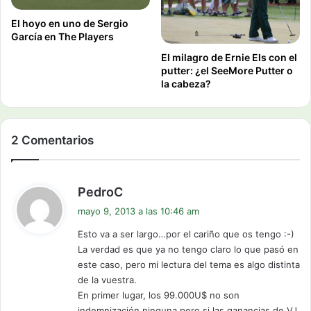
El hoyo en uno de Sergio
García en The Players
El milagro de Ernie Els con el
putter: ¿el SeeMore Putter o
la cabeza?
2 Comentarios
d
PedroC
i
mayo 9, 2013 a las 10:46 am
c
Esto va a ser largo…por el cariño que os tengo :-)
e
La verdad es que ya no tengo claro lo que pasó en
:
este caso, pero mi lectura del tema es algo distinta
de la vuestra.
En primer lugar, los 99.000U$ no son
indemnización ninguna pero si las ganancias de VJ