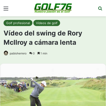
Menú
Bu
Golf profesional
Vídeos de golf
Vídeo del swing de Rory
McIlroy a cámara lenta
pabloherrero
0
1 min