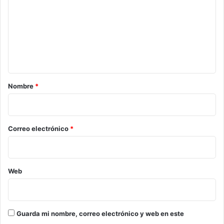
m
e
n
t
a
r
Nombre
*
i
o
*
Correo electrónico
*
Web
Guarda mi nombre, correo electrónico y web en este