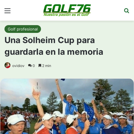
Menú
Bu
Golf profesional
Una Solheim Cup para
guardarla en la memoria
ovidiov
0
2 min