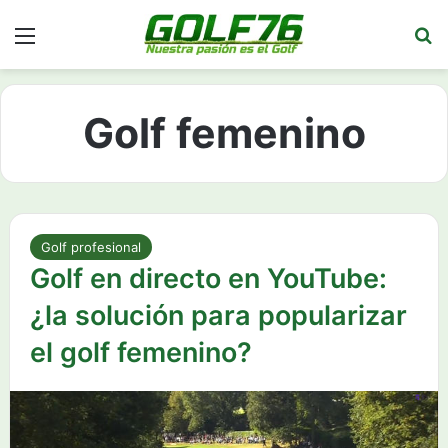
Menú
Bu
Golf femenino
Golf profesional
Golf en directo en YouTube:
¿la solución para popularizar
el golf femenino?