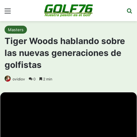
Menú
Bu
Masters
Tiger Woods hablando sobre
las nuevas generaciones de
golfistas
ovidiov
0
2 min