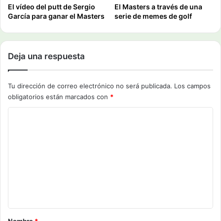
El vídeo del putt de Sergio
El Masters a través de una
García para ganar el Masters
serie de memes de golf
Deja una respuesta
Tu dirección de correo electrónico no será publicada.
Los campos
obligatorios están marcados con
*
C
o
m
e
n
t
a
r
Nombre
*