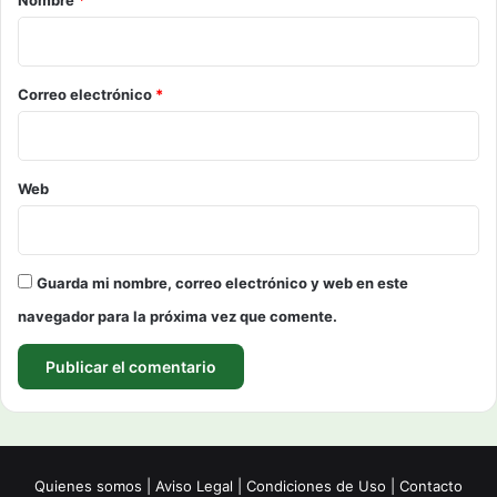
i
o
*
Correo electrónico
*
Web
Guarda mi nombre, correo electrónico y web en este
navegador para la próxima vez que comente.
Quienes somos
|
Aviso Legal
|
Condiciones de Uso
|
Contacto