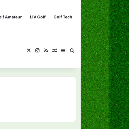
olf Amateur
LIV Golf
Golf Tech
X
Instagram
RSS
¡Muéstrame un artículo divertido!
Barra lateral
Buscar...