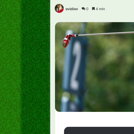
ovidiov
0
4 min