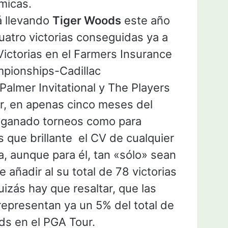
micas.
á llevando
Tiger Woods
este año
uatro victorias conseguidas ya a
 Victorias en el Farmers Insurance
pionships-Cadillac
almer Invitational y The Players
r, en apenas cinco meses del
ganado torneos como para
 que brillante el CV de cualquier
ta, aunque para él, tan «sólo» sean
 añadir al su total de 78 victorias
uizás hay que resaltar, que las
 representan ya un 5% del total de
ds en el PGA Tour.