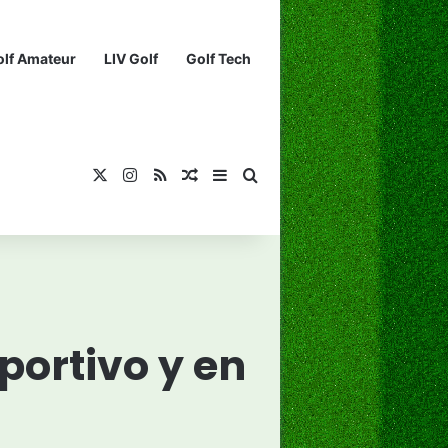
olf Amateur
LIV Golf
Golf Tech
X
Instagram
RSS
¡Muéstrame un artículo divertido!
Barra lateral
Buscar...
portivo y en