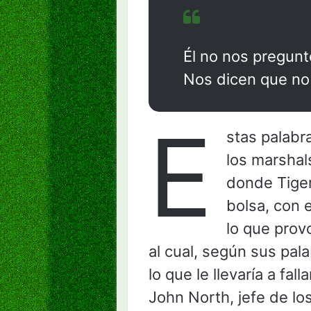
Él no nos pregunt
Nos dicen que no
E
stas palabr
los marshal
donde Tige
bolsa, con e
lo que provo
al cual, según sus pal
lo que le llevaría a fall
John North, jefe de lo