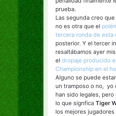
penalidad finalmente l
prueba.
Las segunda creo que 
no es otra que el
polém
tercera ronda de esta 
posterior. Y el tercer 
resaltábamos ayer mis
el
dropaje producido en
Championship en el ho
Alguno se puede estar
un tramposo o no, yo 
han sido legales, pero
lo que signfica
Tiger 
los mejores jugadores 