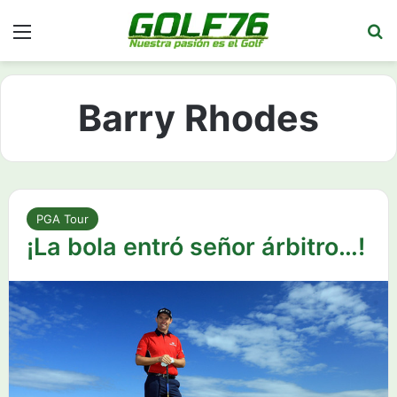
Menú
Bu
Barry Rhodes
PGA Tour
¡La bola entró señor árbitro…!