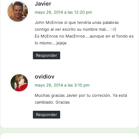
d
Javier
i
mayo 26, 2014 a las 12:20 pm
c
John McEnroe si que tendria unas palabras
e
contigo al ver escrito su nombre mal… :-))
:
Es McEnroe no MacEnroe….aunque en el fondo es
lo mismo….jejeje
Responder
d
ovidiov
i
mayo 26, 2014 a las 3:10 pm
c
Muchas gracias Javier por tu correción. Ya está
e
cambiado. Gracias
:
Responder