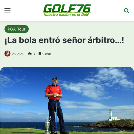
Menú
Bu
PGA Tour
¡La bola entró señor árbitro…!
ovidiov
3
2 min