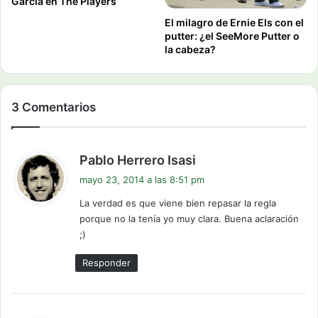
García en The Players
El milagro de Ernie Els con el
putter: ¿el SeeMore Putter o
la cabeza?
3 Comentarios
d
Pablo Herrero Isasi
i
mayo 23, 2014 a las 8:51 pm
c
La verdad es que viene bien repasar la regla
e
porque no la tenía yo muy clara. Buena aclaración
:
;)
Responder