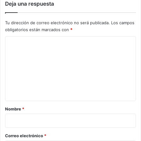
Deja una respuesta
Tu dirección de correo electrónico no será publicada.
Los campos
obligatorios están marcados con
*
C
o
m
e
n
t
a
r
Nombre
*
i
o
*
Correo electrónico
*