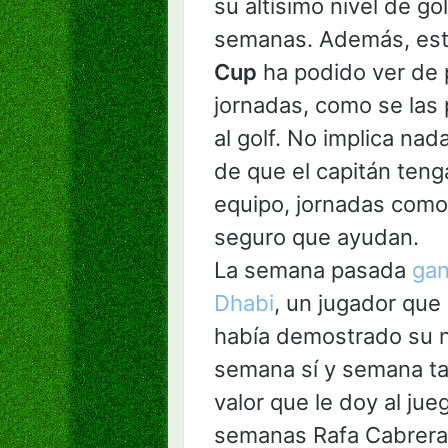
su altísimo nivel de go
semanas. Además, esta
Cup
ha podido ver de 
jornadas, como se las 
al golf. No implica nad
de que el capitán tenga
equipo, jornadas como 
seguro que ayudan.
La semana pasada
gan
Dhabi
, un jugador que
había demostrado su n
semana sí y semana ta
valor que le doy al ju
semanas Rafa Cabrera,