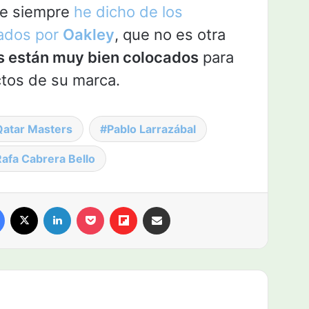
ue siempre
he dicho de los
nados por
Oakley
, que no es otra
s están muy bien colocados
para
tos de su marca.
Qatar Masters
Pablo Larrazábal
afa Cabrera Bello
Facebook
X
LinkedIn
Pocket
Flipboard
Compartir por email