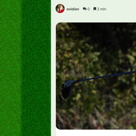
ovidiov
0
2 min