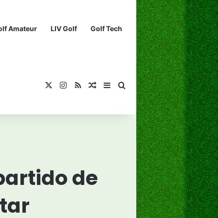
olf Amateur
LIV Golf
Golf Tech
X
Instagram
RSS
¡Muéstrame un artículo divertido!
Barra lateral
Buscar...
partido de
tar