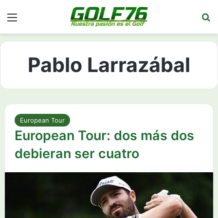
Menú
Bu
Pablo Larrazábal
European Tour
European Tour: dos más dos
debieran ser cuatro