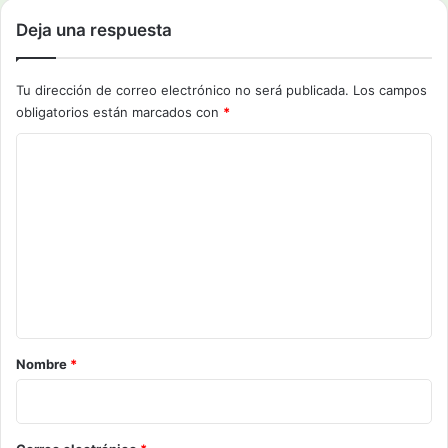
Deja una respuesta
Tu dirección de correo electrónico no será publicada.
Los campos
obligatorios están marcados con
*
C
o
m
e
n
t
a
r
Nombre
*
i
o
*