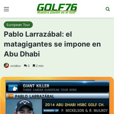
Menú
Bu
European Tour
Pablo Larrazábal: el
matagigantes se impone en
Abu Dhabi
ovidiov
0
2 min