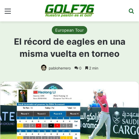
Menú
Bu
European Tour
El récord de eagles en una
misma vuelta en torneo
pabloherrero
0
2 min