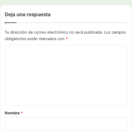
Deja una respuesta
Tu dirección de correo electrónico no será publicada.
Los campos
obligatorios están marcados con
*
C
o
m
e
n
t
a
r
Nombre
*
i
o