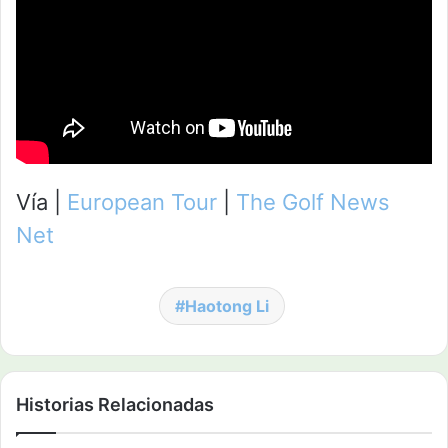
Vía |
European Tour
|
The Golf News
Net
Haotong Li
Historias Relacionadas