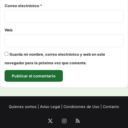
*
Correo electrónico
*
Web
Guarda mi nombre, correo electrónico y web en este
navegador para la próxima vez que comente.
Quienes somos
|
Aviso Legal
|
Condiciones de Uso
|
Contacto
X
Instagram
RSS