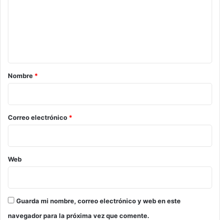
e
n
t
a
r
Nombre
*
i
o
*
Correo electrónico
*
Web
Guarda mi nombre, correo electrónico y web en este
navegador para la próxima vez que comente.