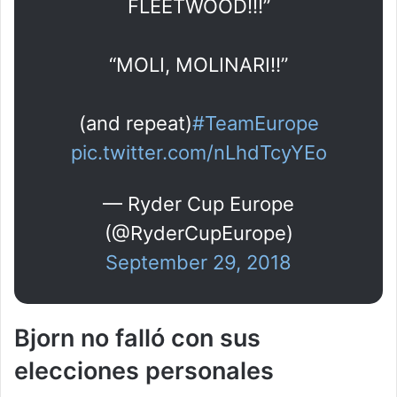
FLEETWOOD!!!”
“MOLI, MOLINARI!!”
(and repeat)
#TeamEurope
pic.twitter.com/nLhdTcyYEo
— Ryder Cup Europe
(@RyderCupEurope)
September 29, 2018
Bjorn no falló con sus
elecciones personales