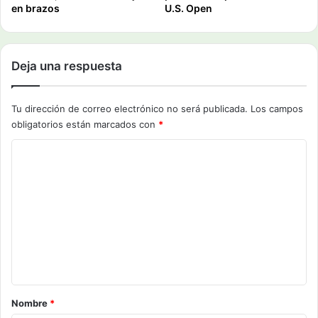
en brazos
U.S. Open
Deja una respuesta
Tu dirección de correo electrónico no será publicada.
Los campos
obligatorios están marcados con
*
C
o
m
e
n
t
a
r
Nombre
*