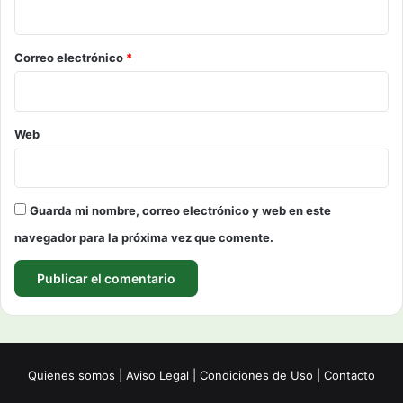
i
o
*
Correo electrónico
*
Web
Guarda mi nombre, correo electrónico y web en este
navegador para la próxima vez que comente.
Quienes somos
|
Aviso Legal
|
Condiciones de Uso
|
Contacto