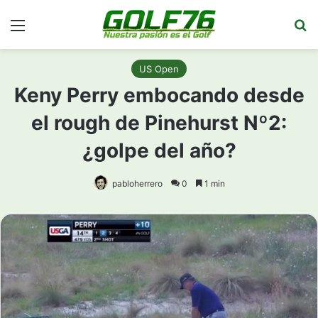
Menú
Bu
US Open
Keny Perry embocando desde
el rough de Pinehurst Nº2:
¿golpe del año?
pabloherrero
0
1 min