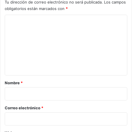
Tu dirección de correo electrónico no será publicada.
Los campos
obligatorios están marcados con
*
C
o
m
e
n
t
a
r
Nombre
*
i
o
*
Correo electrónico
*