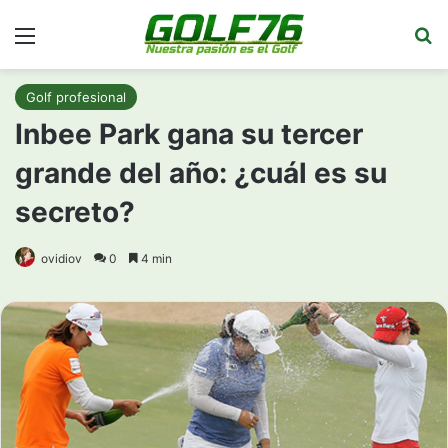
Menú
Bu
Golf profesional
Inbee Park gana su tercer
grande del año: ¿cuál es su
secreto?
ovidiov
0
4 min