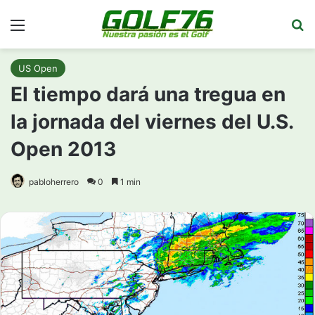
Menú
Bu
US Open
El tiempo dará una tregua en
la jornada del viernes del U.S.
Open 2013
pabloherrero
0
1 min