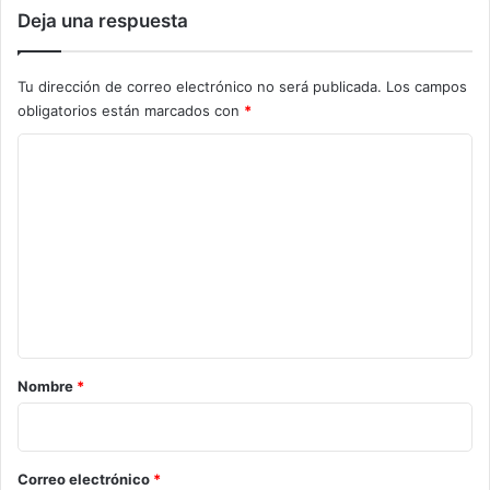
Deja una respuesta
Tu dirección de correo electrónico no será publicada.
Los campos
obligatorios están marcados con
*
C
o
m
e
n
t
a
r
Nombre
*
i
o
*
Correo electrónico
*