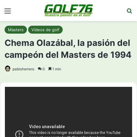
Menú
Bu
Masters
Vídeos de golf
Chema Olazábal, la pasión del
campeón del Masters de 1994
pabloherrero
0
1 min