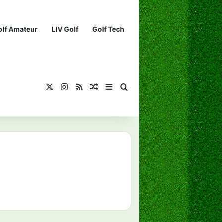
olf Amateur
LIV Golf
Golf Tech
X
Instagram
RSS
¡Muéstrame un artículo divertido!
Barra lateral
Buscar...