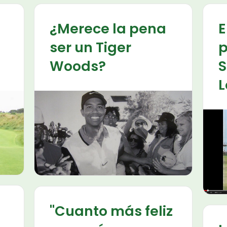
¿Merece la pena
E
a
ser un Tiger
p
Woods?
S
L
"Cuanto más feliz