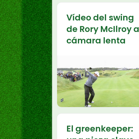
Vídeo del swing
de Rory McIlroy 
cámara lenta
El greenkeeper: