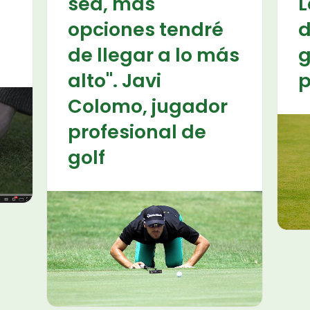
sea, más
L
opciones tendré
d
de llegar a lo más
g
alto". Javi
p
Colomo, jugador
profesional de
golf