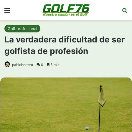
Menú
Bu
Golf profesional
La verdadera dificultad de ser
golfista de profesión
pabloherrero
0
3 min