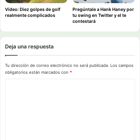
Vídeo: Diez golpes de golf
Pregúntale a Hank Haney por
realmente complicados
tu swing en Twitter y el te
contestará
Deja una respuesta
Tu dirección de correo electrónico no será publicada.
Los campos
obligatorios están marcados con
*
C
o
m
e
n
t
a