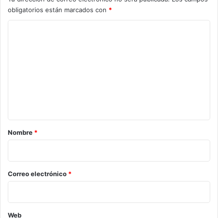
obligatorios están marcados con
*
C
o
m
e
n
t
a
r
Nombre
*
i
o
*
Correo electrónico
*
Web